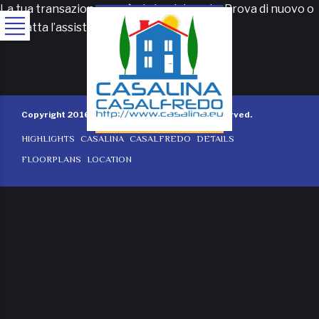
La tua transazione non è stata elaborata. Prova di nuovo o
contatta l’assistenza del sito.
Copyright 2016 by BOLDTHEMES. All rights reserved.
HIGHLIGHTS
CASALINA
CASALFREDO
DETAILS
FLOORPLANS
LOCATION