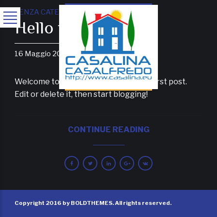
SENZA CATEGORIA
Hello world!
16 Maggio 2016
BoldThemes
0
Welcome to
Estato Sites
. This is your first post.
Edit or delete it, then start blogging!
CONTINUE READING
Copyright 2016 by BOLDTHEMES. All rights reserved.